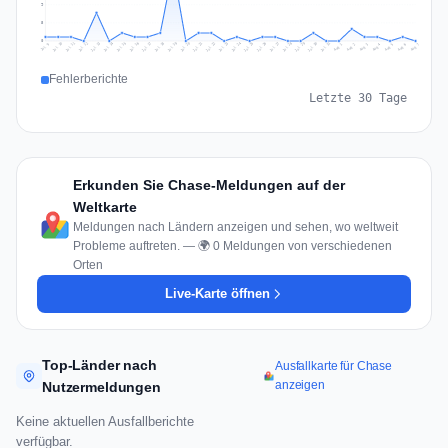
9
5
0
Jul 16
Jul 19
Jul 22
Jul 25
Jul 12
Jul 15
Jul 28
Jul 31
Jul 18
Jul 21
Jul 24
Jul 11
Jul 14
Jul 27
Jul 30
Jul 17
Jul 20
Jul 23
Jul 10
Jul 13
Jul 26
Jul 29
Aug 2
Aug 5
Aug 1
Aug 4
Jul 9
Aug 7
Aug 3
Aug 6
Fehlerberichte
Letzte 30 Tage
Erkunden Sie Chase-Meldungen auf der
Weltkarte
Meldungen nach Ländern anzeigen und sehen, wo weltweit
Probleme auftreten. — 🌍 0 Meldungen von verschiedenen
Orten
Live-Karte öffnen
Top-Länder nach
Ausfallkarte für Chase
anzeigen
Nutzermeldungen
Keine aktuellen Ausfallberichte
verfügbar.