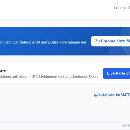
Letzte 
Zu Chrome hinzuf
in Klick zur Statusansicht und Echtzeit-Warnungen bei
rte
Live-Karte ö
bleme auftreten. — 🌍 0 Meldungen von verschiedenen Orten
Ausfallkarte für SM
ADVE