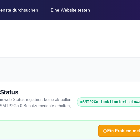
Dienste durchsuchen
Eine Website testen
Status
eweb Status registriert keine aktuellen
SMTP2Go funktioniert einw
t SMTP2Go 0 Benutzerberichte erhalten,
Ein Problem me