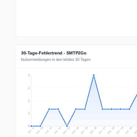
30-Tage-Fehlertrend - SMTP2Go
Nutzermeldungen in den letzten 30 Tagen
3
2
2
1
0
Jul 18
Ju
Jul 11
Jul 14
Jul 17
Jul 20
Jul 10
Jul 13
Jul 16
Jul 19
Jul 12
Jul 15
Jul 9