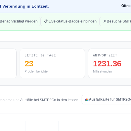
d Verbindung in Echtzeit.
Öffn
 Benachrichtigt werden
📋 Live-Status-Badge einbinden
↗ Besuche SMT
LETZTE 30 TAGE
ANTWORTZEIT
23
1231.36
Problemberichte
Millisekunden
Ausfallkarte für SMTP2G
robleme und Ausfälle bei SMTP2Go in den letzten