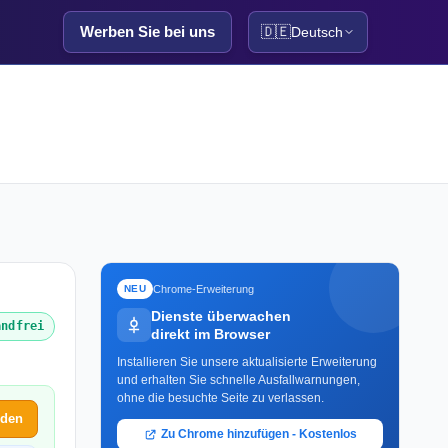
Werben Sie bei uns
🇩🇪
Deutsch
Chrome-Erweiterung
NEU
Dienste überwachen
andfrei
direkt im Browser
Installieren Sie unsere aktualisierte Erweiterung
und erhalten Sie schnelle Ausfallwarnungen,
ohne die besuchte Seite zu verlassen.
lden
Zu Chrome hinzufügen - Kostenlos