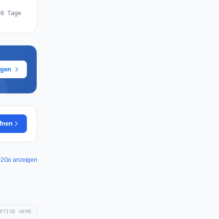
30 Tage
ügen
ffnen
TP2Go anzeigen
RTISE HERE