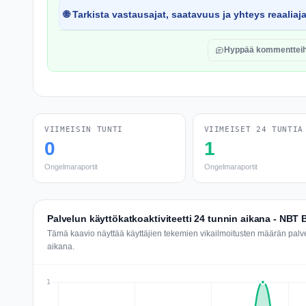
🌐 Tarkista vastausajat, saatavuus ja yhteys reaaliaj
Hyppää kommentteih
VIIMEISIN TUNTI
VIIMEISET 24 TUNTIA
0
1
Ongelmaraportit
Ongelmaraportit
Palvelun käyttökatkoaktiviteetti 24 tunnin aikana - NBT
Tämä kaavio näyttää käyttäjien tekemien vikailmoitusten määrän pal
aikana.