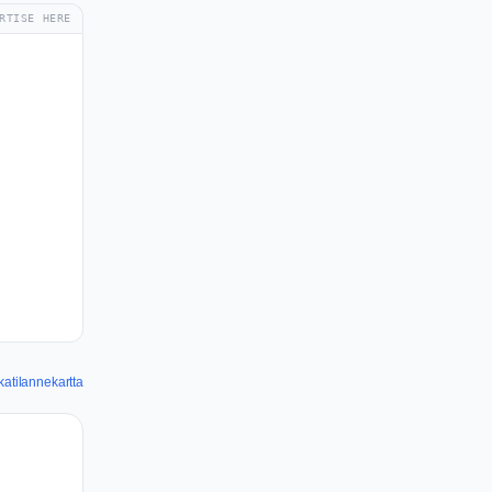
RTISE HERE
atilannekartta