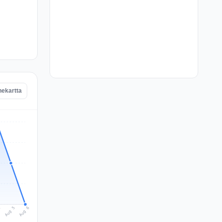
nekartta
Aug 6
Aug 5
4