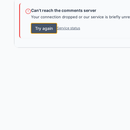
Can't reach the comments server
Your connection dropped or our service is briefly unre
Try again
Service status