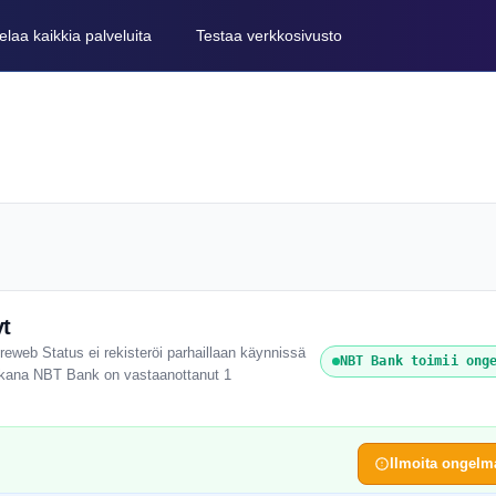
elaa kaikkia palveluita
Testaa verkkosivusto
t
reweb Status ei rekisteröi parhaillaan käynnissä
NBT Bank toimii ong
 aikana NBT Bank on vastaanottanut 1
Ilmoita ongelm