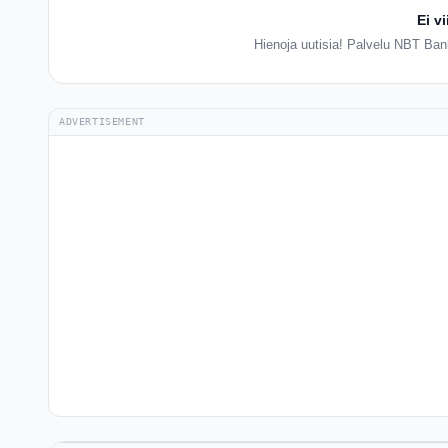
Ei v
Hienoja uutisia! Palvelu NBT Bank
ADVERTISEMENT