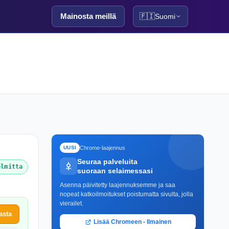
Mainosta meillä
🇫🇮
Suomi
Chrome-laajennus
UUSI
Seuraa palveluita
elmitta
suoraan selaimessasi
Asenna päivitetty laajennuksemme ja saa
nopeat katkoilmoitukset poistumatta sivulta, jolla
vierailet.
asta
Lisää Chromeen - Ilmainen