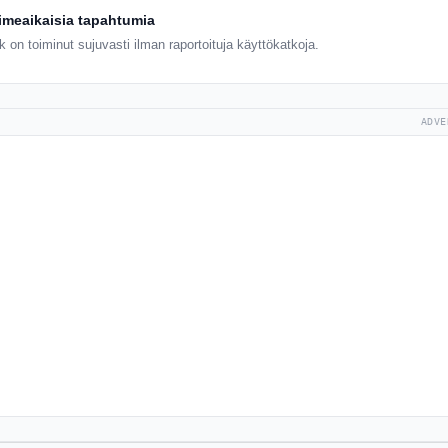
iimeaikaisia tapahtumia
 on toiminut sujuvasti ilman raportoituja käyttökatkoja.
ADVE