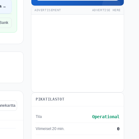
a →
ADVERTISEMENT
ADVERTISE HERE
 Bank
PIKATILASTOT
nnekartta
Operational
Tila
0
Viimeiset 20 min.