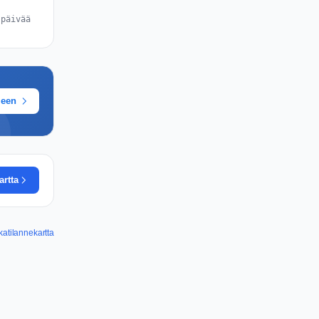
 päivää
meen
artta
atilannekartta