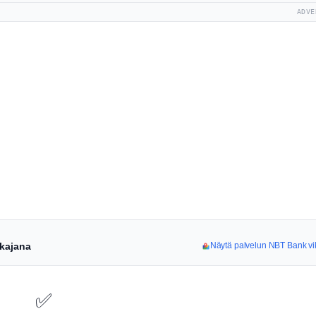
ADVE
ikajana
Näytä palvelun NBT Bank vik
✅