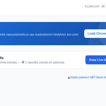
Viimeiset 30
Lisää Chro
lä napsautuksella ja saa reaaliaikaiset hälytykset, kun jokin
lla
Avaa Live-k
mia esiintyy. — 🌍 1 raporttia useista eri paikoista
Näytä palvelun NBT Bank vik