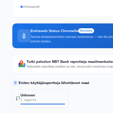
Virheraportit
Entireweb Status Chromelle
Päivitetty
Seuraa lempipalveluitasi suoraan selaimessa — näe tila yhdel
palvelu kaatuu.
Tutki palvelun NBT Bank raportteja maailmankarta
Tarkastele raportteja maittain ja näe, missä päin maailmaa ongel
Eniten käyttäjäraportteja lähettäneet maat
Unknown
🏳️
1 reports