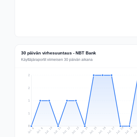
30 päivän virhesuuntaus - NBT Bank
Käyttäjäraportit viimeisen 30 päivän aikana
2
2
1
1
0
Jul 17
Ju
Jul 10
Jul 13
Jul 16
Jul 19
Jul 12
Jul 15
Jul 18
Jul 11
Jul 14
Jul 8
Jul 9