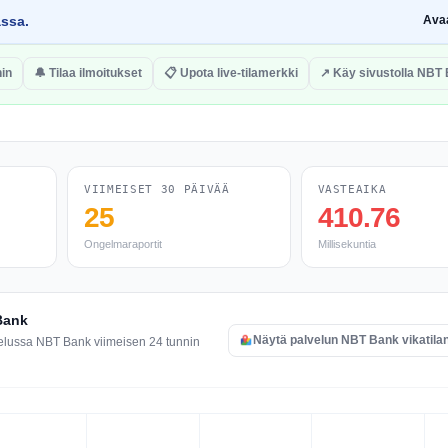
assa.
Ava
in
🔔 Tilaa ilmoitukset
📋 Upota live-tilamerkki
↗ Käy sivustolla NBT
VIIMEISET 30 PÄIVÄÄ
VASTEAIKA
25
410.76
Ongelmaraportit
Millisekuntia
 Bank
Näytä palvelun NBT Bank vikatila
velussa NBT Bank viimeisen 24 tunnin