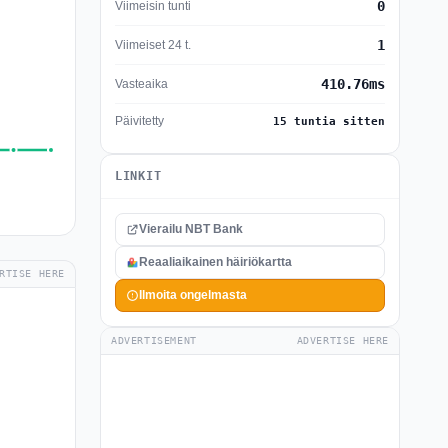
0
Viimeisin tunti
1
Viimeiset 24 t.
410.76ms
Vasteaika
Päivitetty
15 tuntia sitten
LINKIT
Vierailu NBT Bank
Reaaliaikainen häiriökartta
RTISE HERE
Ilmoita ongelmasta
ADVERTISEMENT
ADVERTISE HERE