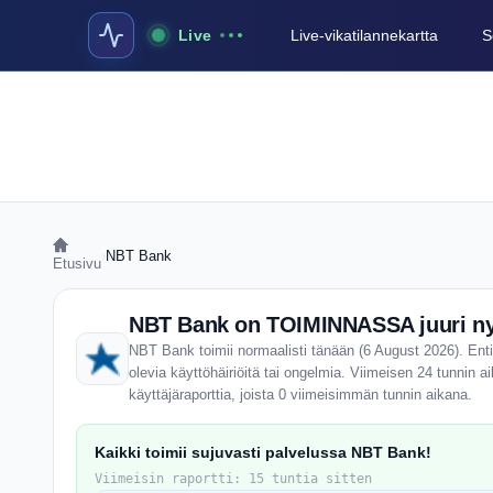
Live
Live-vikatilannekartta
S
›
NBT Bank
Etusivu
NBT Bank on TOIMINNASSA juuri ny
NBT Bank toimii normaalisti tänään (6 August 2026). Enti
olevia käyttöhäiriöitä tai ongelmia. Viimeisen 24 tunnin
käyttäjäraporttia, joista 0 viimeisimmän tunnin aikana.
Kaikki toimii sujuvasti palvelussa NBT Bank!
Viimeisin raportti: 15 tuntia sitten