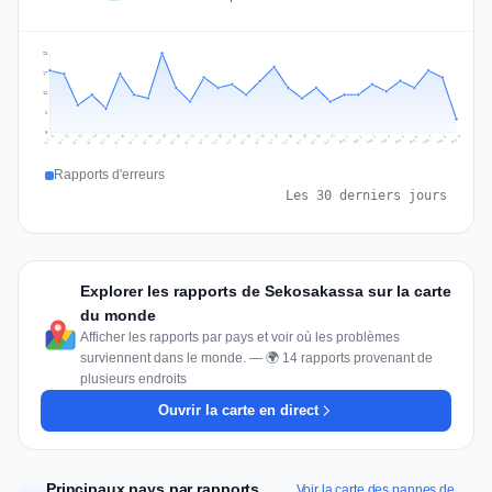
23
17
12
6
0
Jul 18
Jul 21
Jul 24
Jul 11
Jul 27
Jul 14
Jul 17
Jul 30
Jul 20
Jul 23
Jul 26
Jul 13
Jul 16
Jul 29
Jul 19
Jul 22
Jul 25
Jul 12
Jul 15
Jul 28
Jul 31
Aug 4
Aug 7
Aug 3
Aug 6
Aug 9
Aug 2
Aug 5
Aug 8
Aug 1
Rapports d'erreurs
Les 30 derniers jours
Explorer les rapports de Sekosakassa sur la carte
du monde
Afficher les rapports par pays et voir où les problèmes
surviennent dans le monde. — 🌍 14 rapports provenant de
plusieurs endroits
Ouvrir la carte en direct
Principaux pays par rapports
Voir la carte des pannes de