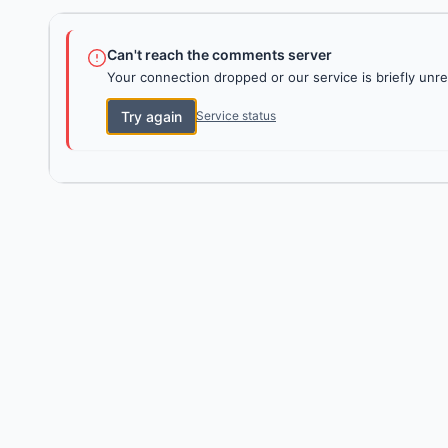
Can't reach the comments server
Your connection dropped or our service is briefly unre
Try again
Service status