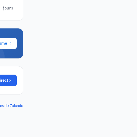
s jours
rome
irect
nes de Zalando