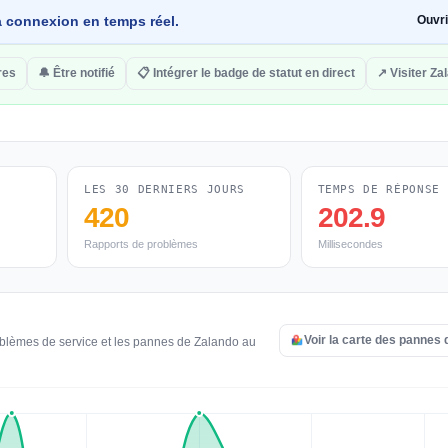
 la connexion en temps réel.
Ouvr
res
🔔 Être notifié
📋 Intégrer le badge de statut en direct
↗ Visiter Za
LES 30 DERNIERS JOURS
TEMPS DE RÉPONSE
420
202.9
Rapports de problèmes
Millisecondes
Voir la carte des pannes
oblèmes de service et les pannes de Zalando au