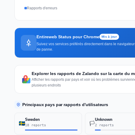
Rapports d'erreurs
Entireweb Status pour Chrome
Mis à jour
Suivez vos services préférés directement dans le navigateur —
de panne.
Explorer les rapports de Zalando sur la carte du 
Afficher les rapports par pays et voir où les problèmes survie
plusieurs endroits
Principaux pays par rapports d'utilisateurs
Sweden
Unknown
🏳️
18 reports
2 reports