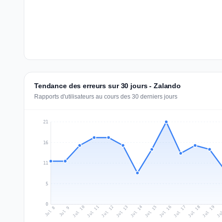
Tendance des erreurs sur 30 jours - Zalando
Rapports d'utilisateurs au cours des 30 derniers jours
21
16
11
5
0
Jul 17
Ju
Jul 10
Jul 13
Jul 16
Jul 19
Jul 12
Jul 15
Jul 18
Jul 11
Jul 14
Jul 8
Jul 9