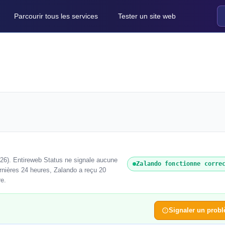
Parcourir tous les services
Tester un site web
26). Entireweb Status ne signale aucune
Zalando fonctionne corre
rnières 24 heures, Zalando a reçu 20
re.
Signaler un prob