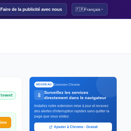
Faire de la publicité avec nous
🇫🇷
Français
Extension Chrome
NOUVEAU
Surveillez les services
ctement
directement dans le navigateur
Installez notre extension mise à jour et recevez
des alertes d'interruption rapides sans quitter la
page que vous visitez.
lème
Ajouter à Chrome - Gratuit