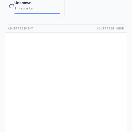
Unknown
🏳️
1 reports
ADVERTISEMENT
ADVERTISE HERE