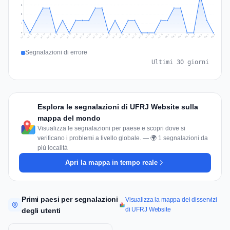
2
2
1
0
Jul 17
Jul 20
Jul 23
Jul 10
Jul 26
Jul 13
Jul 16
Jul 29
Jul 19
Jul 22
Jul 25
Jul 12
Jul 15
Jul 28
Jul 31
Jul 18
Jul 21
Jul 24
Jul 11
Jul 14
Jul 27
Jul 30
Aug 3
Aug 6
Aug 2
Aug 5
Aug 8
Aug 1
Aug 4
Aug 7
Segnalazioni di errore
Ultimi 30 giorni
Esplora le segnalazioni di UFRJ Website sulla
mappa del mondo
Visualizza le segnalazioni per paese e scopri dove si
verificano i problemi a livello globale. — 🌍 1 segnalazioni da
più località
Apri la mappa in tempo reale
Primi paesi per segnalazioni
Visualizza la mappa dei disservizi
di UFRJ Website
degli utenti