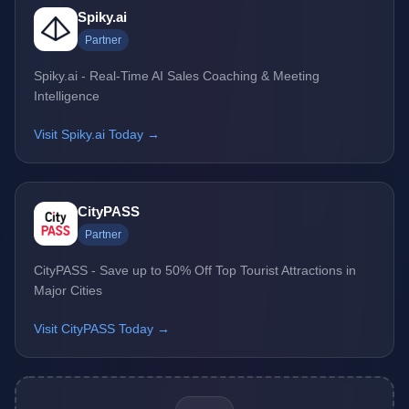
Spiky.ai
Partner
Spiky.ai - Real-Time AI Sales Coaching & Meeting
Intelligence
Visit Spiky.ai Today →
CityPASS
Partner
CityPASS - Save up to 50% Off Top Tourist Attractions in
Major Cities
Visit CityPASS Today →