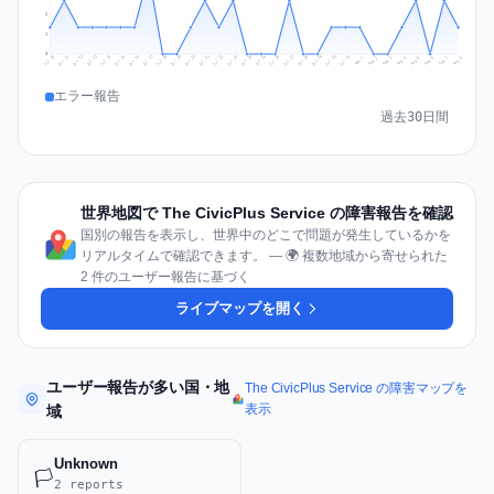
2
1
0
Jul 17
Jul 20
Jul 23
Jul 10
Jul 26
Jul 13
Jul 16
Jul 29
Jul 19
Jul 22
Jul 25
Jul 12
Jul 15
Jul 28
Jul 31
Jul 18
Jul 21
Jul 24
Jul 11
Jul 14
Jul 27
Jul 30
Aug 3
Aug 6
Aug 2
Aug 5
Aug 8
Aug 1
Aug 4
Aug 7
エラー報告
過去30日間
世界地図で The CivicPlus Service の障害報告を確認
国別の報告を表示し、世界中のどこで問題が発生しているかを
リアルタイムで確認できます。 — 🌍 複数地域から寄せられた
2 件のユーザー報告に基づく
ライブマップを開く
ユーザー報告が多い国・地
The CivicPlus Service の障害マップを
表示
域
Unknown
🏳️
2 reports