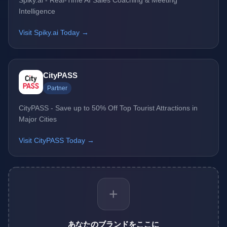
Spiky.ai - Real-Time AI Sales Coaching & Meeting
Intelligence
Visit Spiky.ai Today →
CityPASS
Partner
CityPASS - Save up to 50% Off Top Tourist Attractions in
Major Cities
Visit CityPASS Today →
+
あなたのブランドをここに