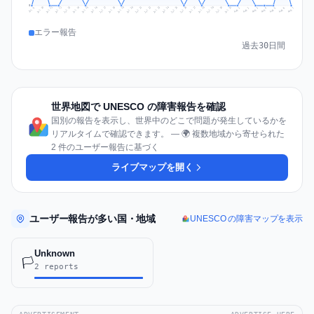
0
Jul 16
Jul 19
Jul 22
Jul 25
Jul 12
Jul 15
Jul 28
Jul 31
Jul 18
Jul 21
Jul 24
Jul 11
Jul 14
Jul 27
Jul 30
Jul 17
Jul 20
Jul 23
Jul 10
Jul 13
Jul 26
Jul 29
Aug 2
Aug 5
Aug 1
Aug 4
Jul 9
Aug 7
Aug 3
Aug 6
エラー報告
過去30日間
世界地図で UNESCO の障害報告を確認
国別の報告を表示し、世界中のどこで問題が発生しているかを
リアルタイムで確認できます。 — 🌍 複数地域から寄せられた
2 件のユーザー報告に基づく
ライブマップを開く
ユーザー報告が多い国・地域
UNESCO の障害マップを表示
Unknown
🏳️
2 reports