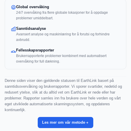
Global overvåking
24/7 overvåking fra flere globale lokasjoner for å oppdage
problemer umiddelbart.
Sanntidsanalyse
Avansert analyse og maskinlæring for å forutsi og forhindre
avbrudd.
Fellesskapsrapporter
Brukerrapporterte problemer kombinert med automatisert
overvåking for full dækning.
Denne siden viser den gjeldende statusen til EarthLink basert på
sanntidsovervåking og brukerrapporter. Vi sporer svartider, nedetid og
redusert ytelse, slik at du alltid vet om EarthLink er nede eller har
problemer. Rapporter samles inn fra brukere over hele verden og vårt
eget utviklede automatiserte skanningssystem, og oppdateres
kontinuerlijk.
Les mer om vår metode