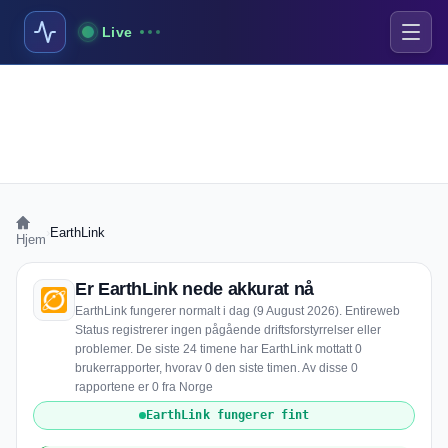
Live
›
EarthLink
Hjem
Er EarthLink nede akkurat nå
EarthLink fungerer normalt i dag (9 August 2026). Entireweb
Status registrerer ingen pågående driftsforstyrrelser eller
problemer. De siste 24 timene har EarthLink mottatt 0
brukerrapporter, hvorav 0 den siste timen. Av disse 0
rapportene er 0 fra Norge
EarthLink fungerer fint