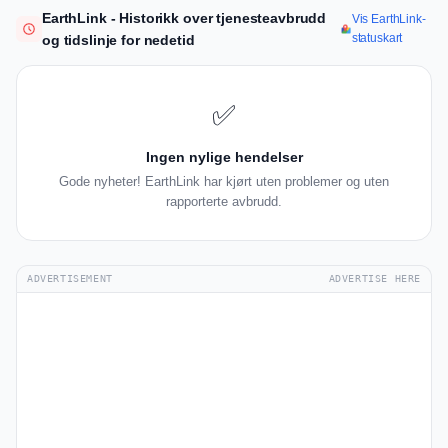
EarthLink - Historikk over tjenesteavbrudd
Vis EarthLink-
statuskart
og tidslinje for nedetid
✅
Ingen nylige hendelser
Gode nyheter! EarthLink har kjørt uten problemer og uten
rapporterte avbrudd.
ADVERTISEMENT
ADVERTISE HERE