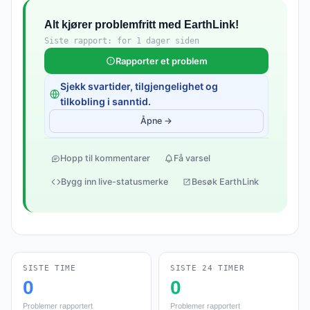
Alt kjører problemfritt med EarthLink!
Siste rapport: for 1 dager siden
Rapporter et problem
Sjekk svartider, tilgjengelighet og
tilkobling i sanntid.
Åpne →
Hopp til kommentarer
Få varsel
Bygg inn live-statusmerke
Besøk EarthLink
SISTE TIME
SISTE 24 TIMER
0
0
Problemer rapportert
Problemer rapportert