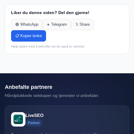
Liker du denne siden? Del den gjerne!
🟢 WhatsApp
✈️ Telegram
𝕏 Share
📋 Kopier lenke
Hjelp andre med å bekrefte om de også er rammet.
Anbefalte partnere
Håndplukkede selskaper og tjenester vi anbefaler.
LiveSEO
Partner