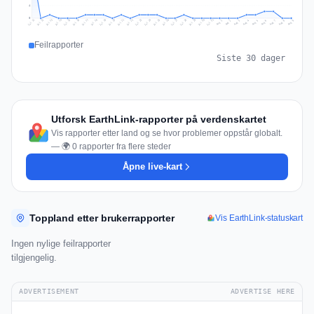
4
0
Jul 18
Jul 21
Jul 24
Jul 11
Jul 27
Jul 14
Jul 17
Jul 30
Jul 20
Jul 23
Jul 26
Jul 13
Jul 16
Jul 29
Jul 19
Jul 22
Jul 25
Jul 12
Jul 15
Jul 28
Jul 31
Aug 4
Aug 7
Aug 3
Aug 6
Aug 9
Aug 2
Aug 5
Aug 8
Aug 1
Feilrapporter
Siste 30 dager
Utforsk EarthLink-rapporter på verdenskartet
Vis rapporter etter land og se hvor problemer oppstår globalt.
— 🌍 0 rapporter fra flere steder
Åpne live-kart
Toppland etter brukerrapporter
Vis EarthLink-statuskart
Ingen nylige feilrapporter
tilgjengelig.
ADVERTISEMENT
ADVERTISE HERE