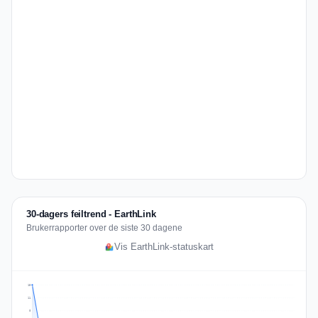
30-dagers feiltrend - EarthLink
Brukerrapporter over de siste 30 dagene
Vis EarthLink-statuskart
15
11
8