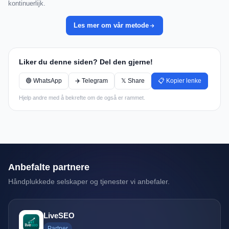
kontinuerlijk.
Les mer om vår metode
Liker du denne siden? Del den gjerne!
🟢 WhatsApp
✈️ Telegram
𝕏 Share
📋 Kopier lenke
Hjelp andre med å bekrefte om de også er rammet.
Anbefalte partnere
Håndplukkede selskaper og tjenester vi anbefaler.
LiveSEO
Partner