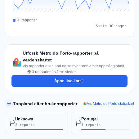
1
0
Jul 16
Jul 19
Jul 22
Jul 25
Jul 12
Jul 15
Jul 28
Jul 31
Jul 18
Jul 21
Jul 24
Jul 11
Jul 14
Jul 27
Jul 30
Jul 17
Jul 20
Jul 23
Jul 10
Jul 13
Jul 26
Jul 29
Aug 2
Aug 5
Aug 1
Aug 4
Jul 9
Aug 7
Aug 3
Aug 6
Feilrapporter
Siste 30 dager
Utforsk Metro do Porto-rapporter på
verdenskartet
Vis rapporter etter land og se hvor problemer oppstår globalt.
— 🌍 3 rapporter fra flere steder
Åpne live-kart
Toppland etter brukerrapporter
Vis Metro do Porto-statuskart
Unknown
Portugal
🏳️
🏳️
2 reports
1 reports