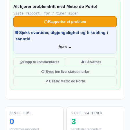
Alt kjører problemfritt med Metro do Porto!
Siste rapport: for 7 timer siden
Rapporter et problem
🌐 Sjekk svartider, tilgjengelighet og tilkobling i
sanntid.
Åpne →
Hopp til kommentarer
🔔 Få varsel
📋 Bygg inn live-statusmerke
↗ Besøk Metro do Porto
SISTE TIME
SISTE 24 TIMER
0
3
Problemer rapportert
Problemer rapportert