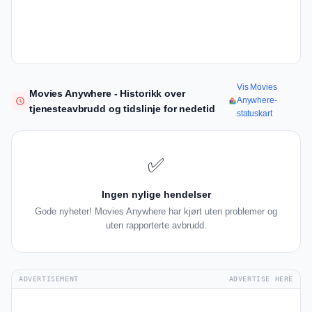
Vis Movies
Movies Anywhere - Historikk over
Anywhere-
tjenesteavbrudd og tidslinje for nedetid
statuskart
✅
Ingen nylige hendelser
Gode nyheter! Movies Anywhere har kjørt uten problemer og
uten rapporterte avbrudd.
ADVERTISEMENT
ADVERTISE HERE