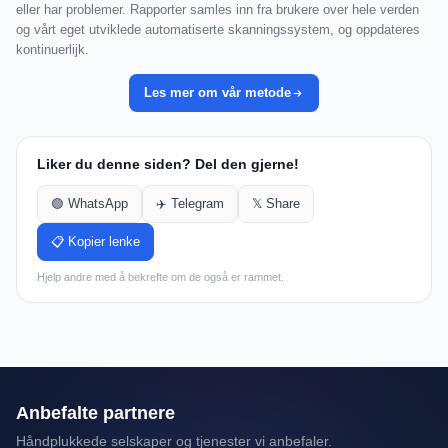
eller har problemer. Rapporter samles inn fra brukere over hele verden
og vårt eget utviklede automatiserte skanningssystem, og oppdateres
kontinuerlijk.
Les mer om vår metode
Liker du denne siden? Del den gjerne!
🟢 WhatsApp
✈️ Telegram
𝕏 Share
📋 Kopier lenke
Hjelp andre med å bekrefte om de også er rammet.
Anbefalte partnere
Håndplukkede selskaper og tjenester vi anbefaler.