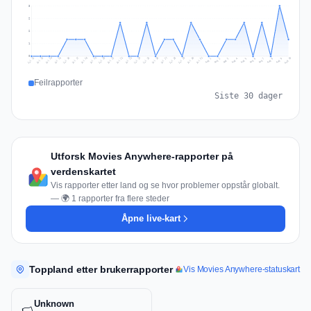
3
2
2
1
0
Jul 19
Jul 22
Jul 25
Jul 12
Jul 28
Aug 10
Jul 15
Jul 18
Jul 31
Jul 21
Jul 24
Jul 27
Jul 14
Jul 17
Jul 30
Jul 20
Jul 23
Jul 26
Jul 13
Jul 16
Jul 29
Aug 5
Aug 8
Aug 1
Aug 4
Aug 7
Aug 3
Aug 6
Aug 9
Aug 2
Feilrapporter
Siste 30 dager
Utforsk Movies Anywhere-rapporter på
verdenskartet
Vis rapporter etter land og se hvor problemer oppstår globalt.
— 🌍 1 rapporter fra flere steder
Åpne live-kart
Toppland etter brukerrapporter
Vis Movies Anywhere-statuskart
Unknown