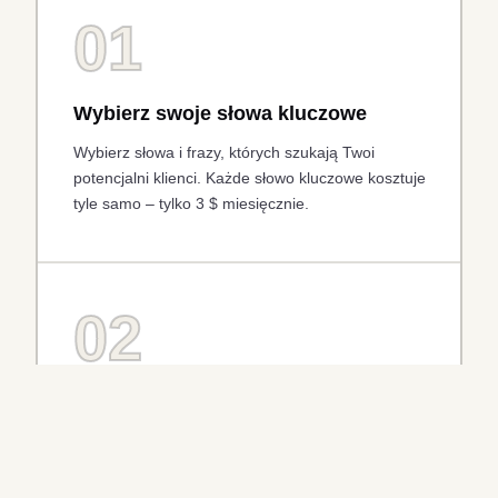
01
Wybierz swoje słowa kluczowe
Wybierz słowa i frazy, których szukają Twoi
potencjalni klienci. Każde słowo kluczowe kosztuje
tyle samo – tylko 3 $ miesięcznie.
02
AI napisze Twoją reklamę
Nasz silnik AI automatycznie generuje atrakcyjne,
dopasowane teksty reklamowe na podstawie
Twojej strony internetowej i wybranych słów