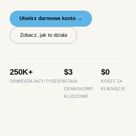
Utwórz darmowe konto →
Zobacz, jak to działa
250K+
$3
$0
ODWIEDZAJĄCY/TYDZIEŃ
STAŁA
KOSZT ZA
CENA/SŁOWO
KLIKNIĘCIE
KLUCZOWE