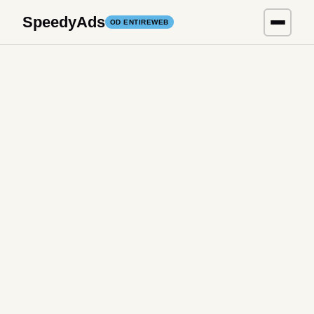
SpeedyAds
OD ENTIREWEB