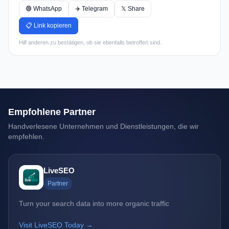
🟢 WhatsApp
✈️ Telegram
𝕏 Share
📋 Link kopieren
Hilf anderen zu bestätigen, ob sie ebenfalls betroffen sind.
Empfohlene Partner
Handverlesene Unternehmen und Dienstleistungen, die wir
empfehlen.
LiveSEO
Partner
Turn your search data into more organic traffic
Visit LiveSEO Today →