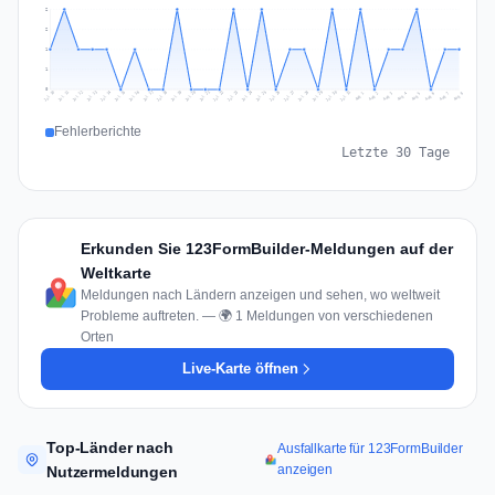
2
2
1
1
0
Jul 17
Jul 20
Jul 23
Jul 10
Jul 26
Jul 13
Jul 16
Jul 29
Jul 19
Jul 22
Jul 25
Jul 12
Jul 15
Jul 28
Jul 31
Jul 18
Jul 21
Jul 24
Jul 11
Jul 14
Jul 27
Jul 30
Aug 3
Aug 6
Aug 2
Aug 5
Aug 8
Aug 1
Aug 4
Aug 7
Fehlerberichte
Letzte 30 Tage
Erkunden Sie 123FormBuilder-Meldungen auf der
Weltkarte
Meldungen nach Ländern anzeigen und sehen, wo weltweit
Probleme auftreten. — 🌍 1 Meldungen von verschiedenen
Orten
Live-Karte öffnen
Top-Länder nach
Ausfallkarte für 123FormBuilder
anzeigen
Nutzermeldungen