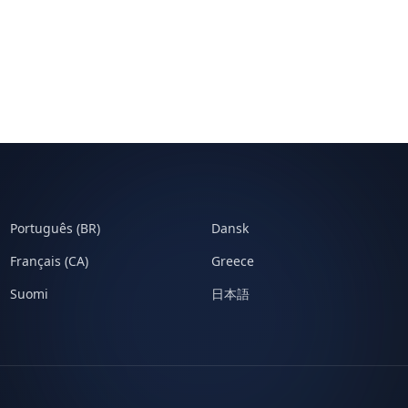
Português (BR)
Dansk
Français (CA)
Greece
Suomi
日本語