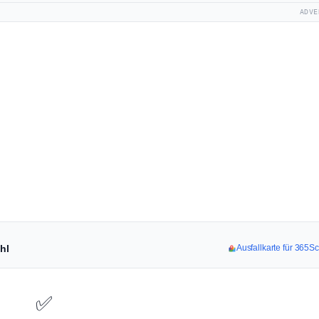
ADVE
hl
Ausfallkarte für 365S
✅