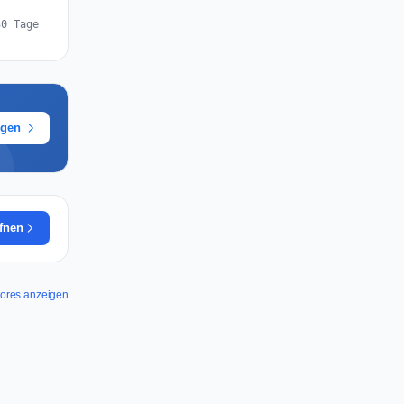
30 Tage
ügen
ffnen
cores anzeigen