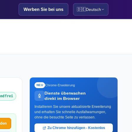
Werben Sie bei uns
🇩🇪
Deutsch
Chrome-Erweiterung
NEU
Dienste überwachen
andfrei
direkt im Browser
Installieren Sie unsere aktualisierte Erweiterung
und erhalten Sie schnelle Ausfallwarnungen,
ohne die besuchte Seite zu verlassen.
lden
Zu Chrome hinzufügen - Kostenlos