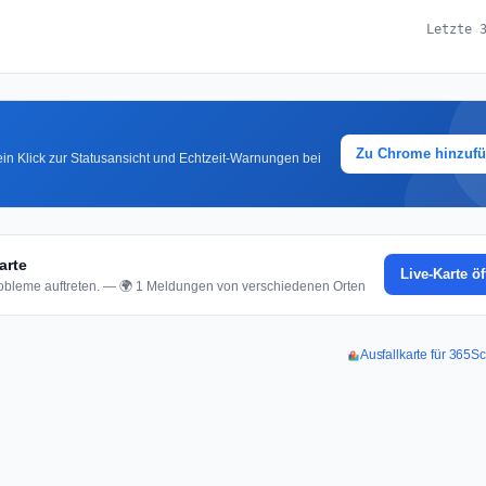
Letzte 
Zu Chrome hinzuf
in Klick zur Statusansicht und Echtzeit-Warnungen bei
arte
Live-Karte ö
bleme auftreten. — 🌍 1 Meldungen von verschiedenen Orten
Ausfallkarte für 365S