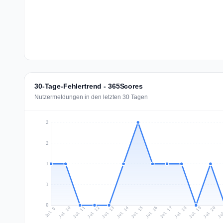
30-Tage-Fehlertrend - 365Scores
Nutzermeldungen in den letzten 30 Tagen
2
2
1
1
0
Jul 18
Ju
Jul 11
Jul 14
Jul 17
Jul 20
Jul 10
Jul 13
Jul 16
Jul 19
Jul 12
Jul 15
Jul 9