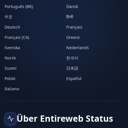
Português (BR)
Dansk
中文
हिन्दी
Deutsch
Français
Français (CA)
Greece
Svenska
Nederlands
Norsk
한국어
Suomi
日本語
Polski
Español
Italiano
Über Entireweb Status