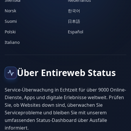
Svenska
Nederlands
Norsk
한국어
Suomi
日本語
Polski
Español
Italiano
Über Entireweb Status
Service-Überwachung in Echtzeit für über 9000 Online-
Dienste, Apps und digitale Erlebnisse weltweit. Prüfen
Sie, ob Websites down sind, überwachen Sie
Serviceprobleme und bleiben Sie mit unserem
umfassenden Status-Dashboard über Ausfälle
informiert.