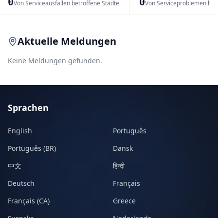
0
0
Von Serviceausfällen betroffene Städte
Von Serviceproblemen bet
Leaflet
|
© OpenStreetMap contributors
Aktuelle Meldungen
Keine Meldungen gefunden.
Sprachen
English
Português
Português (BR)
Dansk
中文
हिन्दी
Deutsch
Français
Français (CA)
Greece