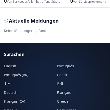
0
0
Von Serviceausfällen betroffene Städte
Von Serviceproblemen bet
Leaflet
|
© OpenStreetMap contributors
Aktuelle Meldungen
Keine Meldungen gefunden.
Sprachen
English
Português
Português (BR)
Dansk
中文
हिन्दी
Deutsch
Français
Français (CA)
Greece