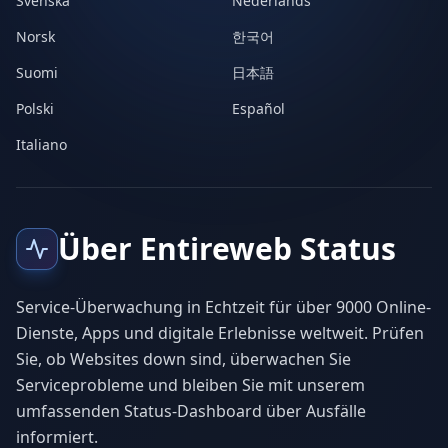
Svenska
Nederlands
Norsk
한국어
Suomi
日本語
Polski
Español
Italiano
Über Entireweb Status
Service-Überwachung in Echtzeit für über 9000 Online-
Dienste, Apps und digitale Erlebnisse weltweit. Prüfen
Sie, ob Websites down sind, überwachen Sie
Serviceprobleme und bleiben Sie mit unserem
umfassenden Status-Dashboard über Ausfälle
informiert.