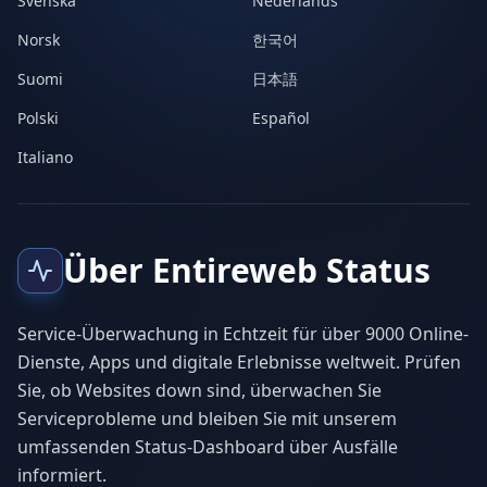
Svenska
Nederlands
Norsk
한국어
Suomi
日本語
Polski
Español
Italiano
Über Entireweb Status
Service-Überwachung in Echtzeit für über 9000 Online-
Dienste, Apps und digitale Erlebnisse weltweit. Prüfen
Sie, ob Websites down sind, überwachen Sie
Serviceprobleme und bleiben Sie mit unserem
umfassenden Status-Dashboard über Ausfälle
informiert.