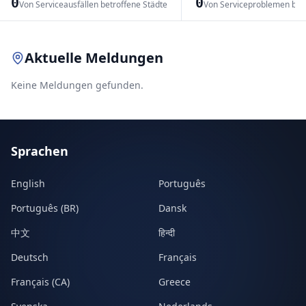
0
0
Von Serviceausfällen betroffene Städte
Von Serviceproblemen bet
Leaflet
|
© OpenStreetMap contributors
Aktuelle Meldungen
Keine Meldungen gefunden.
Sprachen
English
Português
Português (BR)
Dansk
中文
हिन्दी
Deutsch
Français
Français (CA)
Greece