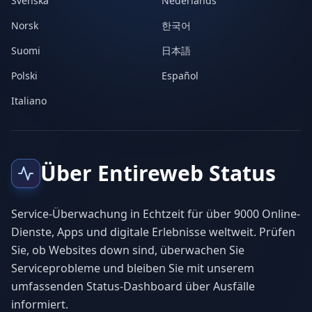
Svenska
Nederlands
Norsk
한국어
Suomi
日本語
Polski
Español
Italiano
Über Entireweb Status
Service-Überwachung in Echtzeit für über 9000 Online-
Dienste, Apps und digitale Erlebnisse weltweit. Prüfen
Sie, ob Websites down sind, überwachen Sie
Serviceprobleme und bleiben Sie mit unserem
umfassenden Status-Dashboard über Ausfälle
informiert.