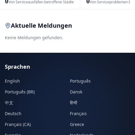
0
0
Von Serviceausfällen betroffene Städte
Von Serviceproblemen bet
Leaflet
|
© OpenStreetMap contributors
Aktuelle Meldungen
Keine Meldungen gefunden.
Sprachen
English
Português
Português (BR)
Dansk
中文
हिन्दी
Deutsch
Français
Français (CA)
Greece