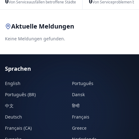
0
0
Von Serviceausfällen betroffene Städte
Von Serviceproblemen bet
Leaflet
|
© OpenStreetMap contributors
Aktuelle Meldungen
Keine Meldungen gefunden.
Sprachen
English
Português
Português (BR)
Dansk
中文
हिन्दी
Deutsch
Français
Français (CA)
Greece