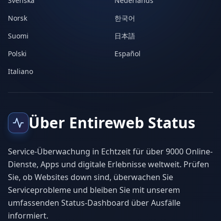
Svenska
Nederlands
Norsk
한국어
Suomi
日本語
Polski
Español
Italiano
Über Entireweb Status
Service-Überwachung in Echtzeit für über 9000 Online-
Dienste, Apps und digitale Erlebnisse weltweit. Prüfen
Sie, ob Websites down sind, überwachen Sie
Serviceprobleme und bleiben Sie mit unserem
umfassenden Status-Dashboard über Ausfälle
informiert.