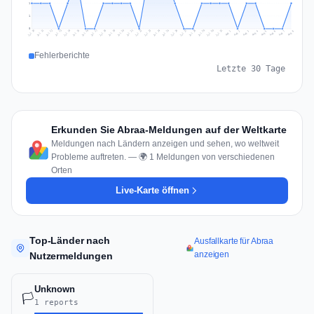
1
1
0
Jul 17
Jul 20
Jul 23
Jul 10
Jul 26
Jul 13
Jul 16
Jul 29
Jul 19
Jul 22
Jul 25
Jul 12
Jul 15
Jul 28
Jul 31
Jul 18
Jul 21
Jul 24
Jul 11
Jul 14
Jul 27
Jul 30
Aug 3
Aug 6
Aug 2
Aug 5
Aug 8
Aug 1
Aug 4
Aug 7
Fehlerberichte
Letzte 30 Tage
Erkunden Sie Abraa-Meldungen auf der Weltkarte
Meldungen nach Ländern anzeigen und sehen, wo weltweit
Probleme auftreten. — 🌍 1 Meldungen von verschiedenen
Orten
Live-Karte öffnen
Top-Länder nach
Ausfallkarte für Abraa
anzeigen
Nutzermeldungen
Unknown
🏳️
1 reports