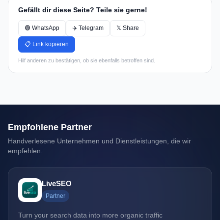
Gefällt dir diese Seite? Teile sie gerne!
🟢 WhatsApp
✈️ Telegram
𝕏 Share
📋 Link kopieren
Hilf anderen zu bestätigen, ob sie ebenfalls betroffen sind.
Empfohlene Partner
Handverlesene Unternehmen und Dienstleistungen, die wir
empfehlen.
LiveSEO
Partner
Turn your search data into more organic traffic