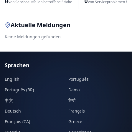
0
0
Von Serviceausfällen betroffene Städte
Von Serviceproblemen bet
Leaflet
|
© OpenStreetMap contributors
Aktuelle Meldungen
Keine Meldungen gefunden.
Sprachen
English
Português
Português (BR)
Dansk
中文
हिन्दी
Deutsch
Français
Français (CA)
Greece