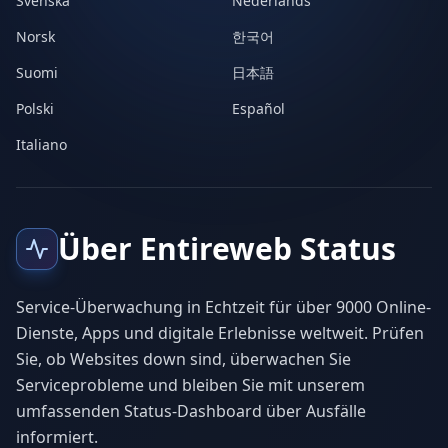
Svenska
Nederlands
Norsk
한국어
Suomi
日本語
Polski
Español
Italiano
Über Entireweb Status
Service-Überwachung in Echtzeit für über 9000 Online-
Dienste, Apps und digitale Erlebnisse weltweit. Prüfen
Sie, ob Websites down sind, überwachen Sie
Serviceprobleme und bleiben Sie mit unserem
umfassenden Status-Dashboard über Ausfälle
informiert.