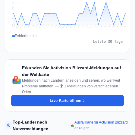
2
2
1
1
0
Jul 16
Jul 19
Jul 22
Jul 25
Jul 12
Jul 15
Jul 28
Jul 31
Jul 18
Jul 21
Jul 24
Jul 11
Jul 14
Jul 27
Jul 30
Jul 17
Jul 20
Jul 23
Jul 10
Jul 13
Jul 26
Jul 29
Aug 2
Aug 5
Aug 1
Aug 4
Jul 9
Aug 7
Aug 3
Aug 6
Fehlerberichte
Letzte 30 Tage
Erkunden Sie Activision Blizzard-Meldungen auf
der Weltkarte
Meldungen nach Ländern anzeigen und sehen, wo weltweit
Probleme auftreten. — 🌍 1 Meldungen von verschiedenen
Orten
Live-Karte öffnen
Top-Länder nach
Ausfallkarte für Activision Blizzard
anzeigen
Nutzermeldungen