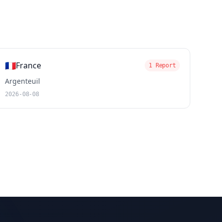
🇫🇷
France
1 Report
Argenteuil
2026-08-08