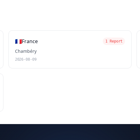
🇫🇷
France
1 Report
Chambéry
2026-08-09