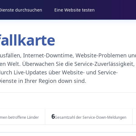
 Dienste durchsuchen
Eine Website testen
fallkarte
eausfällen, Internet-Downtime, Website-Problemen un
 Welt. Überwachen Sie die Service-Zuverlässigkeit,
durch Live-Updates über Website- und Service-
ienste in Ihrer Region down sind.
6
emen betroffene Länder
Gesamtzahl der Service-Down-Meldungen