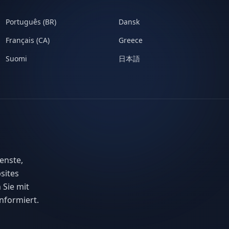
Português (BR)
Dansk
Français (CA)
Greece
Suomi
日本語
enste,
sites
 Sie mit
nformiert.