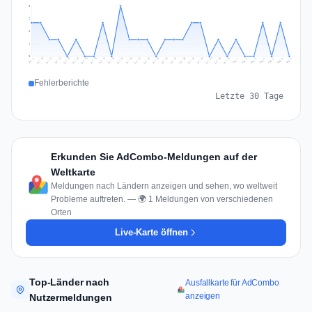
3
2
2
1
0
Jul 16
Jul 19
Jul 22
Jul 25
Jul 12
Jul 15
Jul 28
Jul 31
Jul 18
Jul 21
Jul 24
Jul 11
Jul 14
Jul 27
Jul 30
Jul 17
Jul 20
Jul 23
Jul 10
Jul 13
Jul 26
Jul 29
Aug 2
Aug 5
Aug 1
Aug 4
Jul 9
Aug 7
Aug 3
Aug 6
Fehlerberichte
Letzte 30 Tage
Erkunden Sie AdCombo-Meldungen auf der
Weltkarte
Meldungen nach Ländern anzeigen und sehen, wo weltweit
Probleme auftreten. — 🌍 1 Meldungen von verschiedenen
Orten
Live-Karte öffnen
Top-Länder nach
Ausfallkarte für AdCombo
anzeigen
Nutzermeldungen