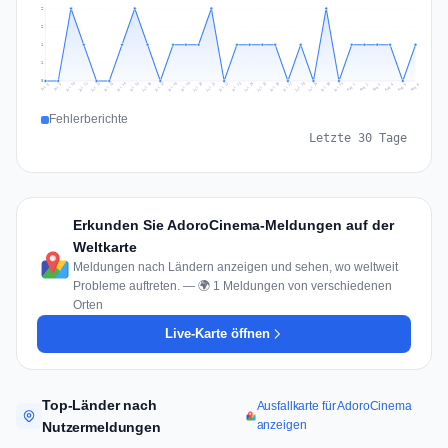
2
2
1
1
0
Jul 15
Jul 18
Jul 31
Jul 21
Jul 24
Jul 11
Jul 14
Jul 27
Jul 30
Jul 17
Jul 20
Jul 23
Jul 10
Jul 13
Jul 26
Jul 29
Jul 16
Jul 19
Jul 22
Jul 12
Jul 25
Jul 28
Aug 1
Aug 4
Jul 9
Aug 3
Jul 8
Aug 6
Aug 2
Aug 5
Fehlerberichte
Letzte 30 Tage
Erkunden Sie AdoroCinema-Meldungen auf der
Weltkarte
Meldungen nach Ländern anzeigen und sehen, wo weltweit
Probleme auftreten. — 🌍 1 Meldungen von verschiedenen
Orten
Live-Karte öffnen
Top-Länder nach
Ausfallkarte für AdoroCinema
anzeigen
Nutzermeldungen