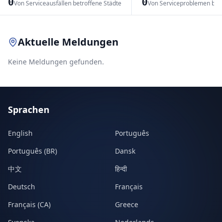
0
0
Von Serviceausfällen betroffene Städte
Von Serviceproblemen bet
Leaflet
|
© OpenStreetMap contributors
Aktuelle Meldungen
Keine Meldungen gefunden.
Sprachen
English
Português
Português (BR)
Dansk
中文
हिन्दी
Deutsch
Français
Français (CA)
Greece