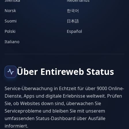
Svenska
Nederlands
Norsk
한국어
Suomi
日本語
Polski
Español
Italiano
Über Entireweb Status
Service-Überwachung in Echtzeit für über 9000 Online-
Dienste, Apps und digitale Erlebnisse weltweit. Prüfen
Sie, ob Websites down sind, überwachen Sie
Serviceprobleme und bleiben Sie mit unserem
umfassenden Status-Dashboard über Ausfälle
informiert.