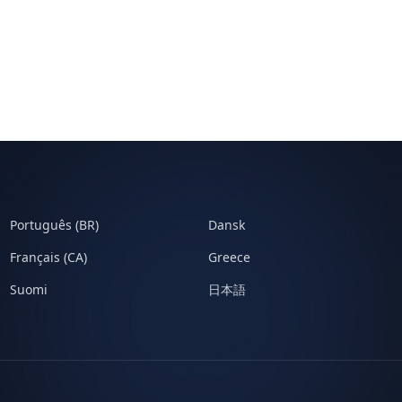
Português (BR)
Dansk
Français (CA)
Greece
Suomi
日本語