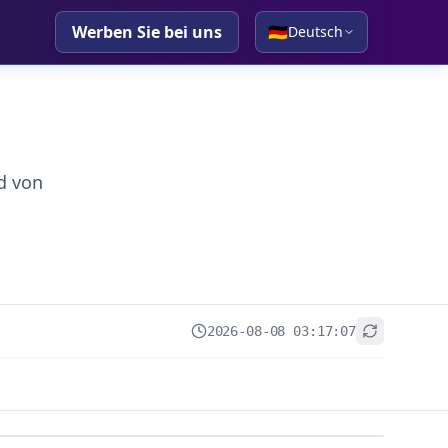
Werben Sie bei uns
🇩🇪
Deutsch
d von
2026-08-08 03:17:07
+
−
Leaflet
|
© OpenStreetMap contributors