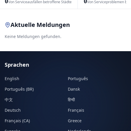
0
0
Von Serviceausfällen betroffene Städte
Von Serviceproblemen bet
Leaflet
|
© OpenStreetMap contributors
Aktuelle Meldungen
Keine Meldungen gefunden.
Sprachen
English
Português
Português (BR)
Dansk
中文
हिन्दी
Deutsch
Français
Français (CA)
Greece