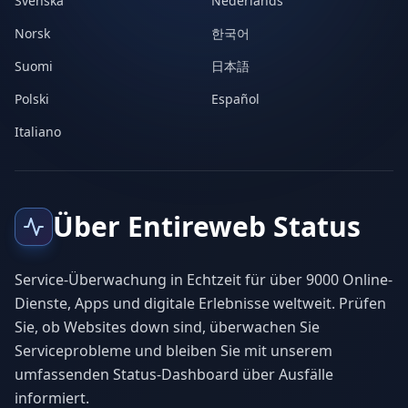
Svenska
Nederlands
Norsk
한국어
Suomi
日本語
Polski
Español
Italiano
Über Entireweb Status
Service-Überwachung in Echtzeit für über 9000 Online-
Dienste, Apps und digitale Erlebnisse weltweit. Prüfen
Sie, ob Websites down sind, überwachen Sie
Serviceprobleme und bleiben Sie mit unserem
umfassenden Status-Dashboard über Ausfälle
informiert.