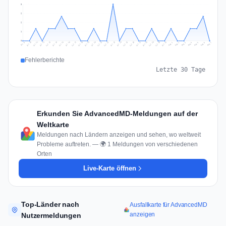
3
2
2
1
0
Jul 16
Jul 19
Jul 22
Jul 25
Jul 12
Jul 15
Jul 28
Jul 31
Jul 18
Jul 21
Jul 24
Jul 11
Jul 14
Jul 27
Jul 30
Jul 17
Jul 20
Jul 23
Jul 10
Jul 13
Jul 26
Jul 29
Aug 2
Aug 5
Aug 1
Aug 4
Jul 9
Aug 7
Aug 3
Aug 6
Fehlerberichte
Letzte 30 Tage
Erkunden Sie AdvancedMD-Meldungen auf der
Weltkarte
Meldungen nach Ländern anzeigen und sehen, wo weltweit
Probleme auftreten. — 🌍 1 Meldungen von verschiedenen
Orten
Live-Karte öffnen
Top-Länder nach
Ausfallkarte für AdvancedMD
anzeigen
Nutzermeldungen