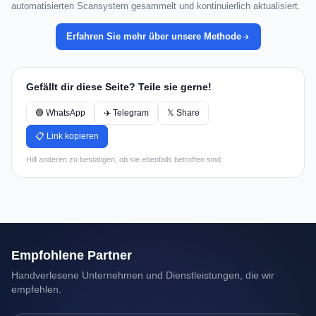
automatisierten Scansystem gesammelt und kontinuierlich aktualisiert.
Erfahren Sie mehr über unsere Methode
Gefällt dir diese Seite? Teile sie gerne!
🟢 WhatsApp
✈️ Telegram
𝕏 Share
📋 Link kopieren
Hilf anderen zu bestätigen, ob sie ebenfalls betroffen sind.
Empfohlene Partner
Handverlesene Unternehmen und Dienstleistungen, die wir
empfehlen.