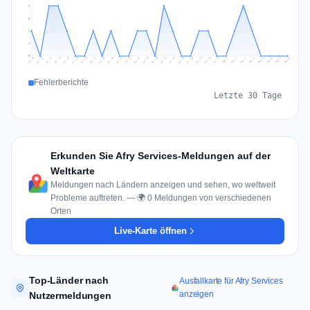
2
2
1
1
0
Jul 17
Jul 20
Jul 23
Jul 10
Jul 26
Jul 13
Jul 16
Jul 29
Jul 19
Jul 22
Jul 25
Jul 12
Jul 15
Jul 28
Jul 31
Jul 18
Jul 21
Jul 24
Jul 11
Jul 14
Jul 27
Jul 30
Aug 3
Aug 6
Aug 2
Aug 5
Aug 8
Aug 1
Aug 4
Aug 7
Fehlerberichte
Letzte 30 Tage
Erkunden Sie Afry Services-Meldungen auf der
Weltkarte
Meldungen nach Ländern anzeigen und sehen, wo weltweit
Probleme auftreten. — 🌍 0 Meldungen von verschiedenen
Orten
Live-Karte öffnen
Top-Länder nach
Ausfallkarte für Afry Services
anzeigen
Nutzermeldungen