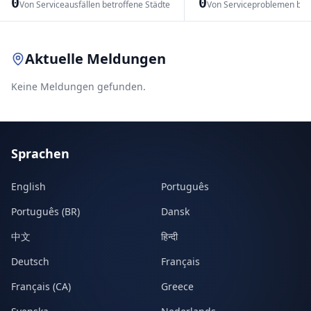
0
0
Von Serviceausfällen betroffene Städte
Von Serviceproblemen bet
Leaflet
|
© OpenStreetMap contributors
Aktuelle Meldungen
Keine Meldungen gefunden.
Sprachen
English
Português
Português (BR)
Dansk
中文
हिन्दी
Deutsch
Français
Français (CA)
Greece