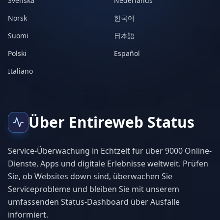
Svenska
Nederlands
Norsk
한국어
Suomi
日本語
Polski
Español
Italiano
Über Entireweb Status
Service-Überwachung in Echtzeit für über 9000 Online-
Dienste, Apps und digitale Erlebnisse weltweit. Prüfen
Sie, ob Websites down sind, überwachen Sie
Serviceprobleme und bleiben Sie mit unserem
umfassenden Status-Dashboard über Ausfälle
informiert.