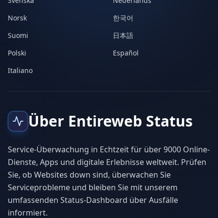
Svenska
Nederlands
Norsk
한국어
Suomi
日本語
Polski
Español
Italiano
Über Entireweb Status
Service-Überwachung in Echtzeit für über 9000 Online-
Dienste, Apps und digitale Erlebnisse weltweit. Prüfen
Sie, ob Websites down sind, überwachen Sie
Serviceprobleme und bleiben Sie mit unserem
umfassenden Status-Dashboard über Ausfälle
informiert.