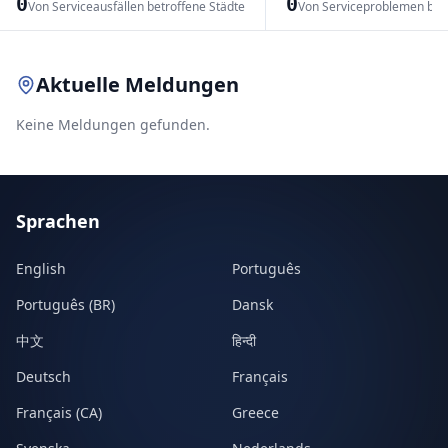
0
0
Von Serviceausfällen betroffene Städte
Von Serviceproblemen bet
Leaflet
|
© OpenStreetMap contributors
Aktuelle Meldungen
Keine Meldungen gefunden.
Sprachen
English
Português
Português (BR)
Dansk
中文
हिन्दी
Deutsch
Français
Français (CA)
Greece