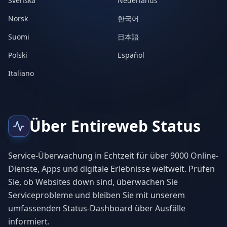
Svenska
Nederlands
Norsk
한국어
Suomi
日本語
Polski
Español
Italiano
Über Entireweb Status
Service-Überwachung in Echtzeit für über 9000 Online-
Dienste, Apps und digitale Erlebnisse weltweit. Prüfen
Sie, ob Websites down sind, überwachen Sie
Serviceprobleme und bleiben Sie mit unserem
umfassenden Status-Dashboard über Ausfälle
informiert.