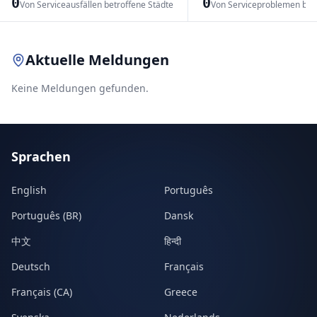
0
0
Von Serviceausfällen betroffene Städte
Von Serviceproblemen bet
Leaflet
|
© OpenStreetMap contributors
Aktuelle Meldungen
Keine Meldungen gefunden.
Sprachen
English
Português
Português (BR)
Dansk
中文
हिन्दी
Deutsch
Français
Français (CA)
Greece