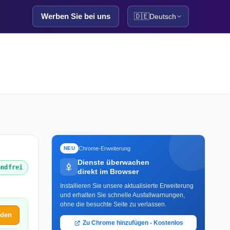
Werben Sie bei uns
🇩🇪
Deutsch
Chrome-Erweiterung
NEU
Dienste überwachen
andfrei
direkt im Browser
Installieren Sie unsere aktualisierte Erweiterung
und erhalten Sie schnelle Ausfallwarnungen,
ohne die besuchte Seite zu verlassen.
lden
Zu Chrome hinzufügen - Kostenlos