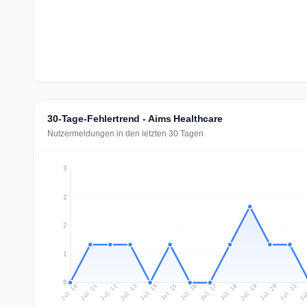
30-Tage-Fehlertrend - Aims Healthcare
Nutzermeldungen in den letzten 30 Tagen
3
2
2
1
0
Jul 19
Ju
Jul 12
Jul 15
Jul 18
Jul 21
Jul 11
Jul 14
Jul 17
Jul 20
Jul 10
Jul 13
Jul 16