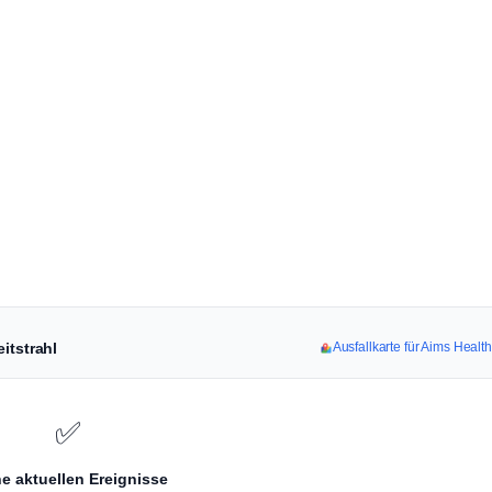
itstrahl
Ausfallkarte für Aims Heal
✅
e aktuellen Ereignisse