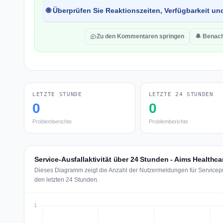
🌐 Überprüfen Sie Reaktionszeiten, Verfügbarkeit un
Zu den Kommentaren springen
🔔 Benach
LETZTE STUNDE
LETZTE 24 STUNDEN
0
0
Problemberichte
Problemberichte
Service-Ausfallaktivität über 24 Stunden - Aims Healthca
Dieses Diagramm zeigt die Anzahl der Nutzermeldungen für Servicepr
den letzten 24 Stunden.