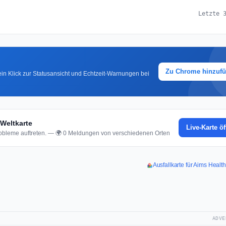
Letzte 
Zu Chrome hinzuf
in Klick zur Statusansicht und Echtzeit-Warnungen bei
Weltkarte
Live-Karte ö
bleme auftreten. — 🌍 0 Meldungen von verschiedenen Orten
Ausfallkarte für Aims Heal
ADVE