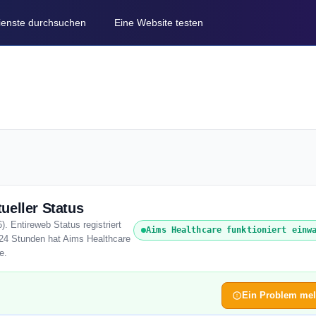
Dienste durchsuchen
Eine Website testen
ueller Status
. Entireweb Status registriert
Aims Healthcare funktioniert einw
 24 Stunden hat Aims Healthcare
e.
Ein Problem me