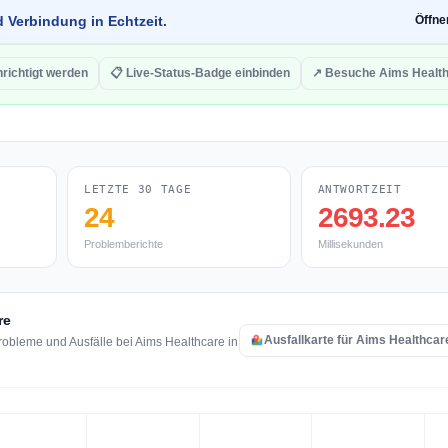
d Verbindung in Echtzeit.
Öffn
richtigt werden
📋 Live-Status-Badge einbinden
↗ Besuche Aims Healt
LETZTE 30 TAGE
ANTWORTZEIT
24
2693.23
Problemberichte
Millisekunden
re
Ausfallkarte für Aims Healthcar
obleme und Ausfälle bei Aims Healthcare in