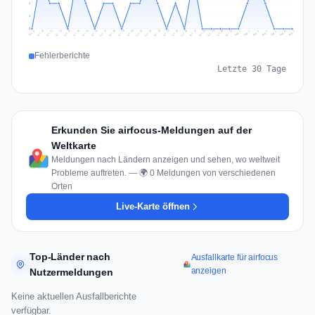
1
1
0
Jul 16
Jul 19
Jul 22
Jul 25
Jul 12
Jul 15
Jul 28
Jul 31
Jul 18
Jul 21
Jul 24
Jul 11
Jul 14
Jul 27
Jul 30
Jul 17
Jul 20
Jul 23
Jul 10
Jul 13
Jul 26
Jul 29
Aug 2
Aug 5
Aug 1
Aug 4
Jul 9
Aug 7
Aug 3
Aug 6
Fehlerberichte
Letzte 30 Tage
Erkunden Sie airfocus-Meldungen auf der
Weltkarte
Meldungen nach Ländern anzeigen und sehen, wo weltweit
Probleme auftreten. — 🌍 0 Meldungen von verschiedenen
Orten
Live-Karte öffnen
Top-Länder nach
Ausfallkarte für airfocus
anzeigen
Nutzermeldungen
Keine aktuellen Ausfallberichte
verfügbar.