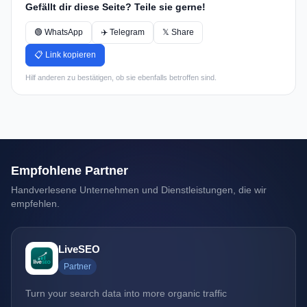
Gefällt dir diese Seite? Teile sie gerne!
🟢 WhatsApp
✈️ Telegram
𝕏 Share
📋 Link kopieren
Hilf anderen zu bestätigen, ob sie ebenfalls betroffen sind.
Empfohlene Partner
Handverlesene Unternehmen und Dienstleistungen, die wir
empfehlen.
LiveSEO
Partner
Turn your search data into more organic traffic