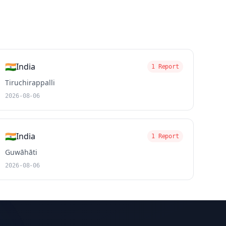
🇮🇳
India
1 Report
Tiruchirappalli
2026-08-06
🇮🇳
India
1 Report
Guwāhāti
2026-08-06