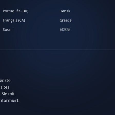
Português (BR)
Dansk
Français (CA)
Greece
Suomi
日本語
enste,
sites
 Sie mit
nformiert.