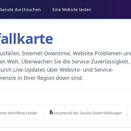
 Dienste durchsuchen
Eine Website testen
fallkarte
eausfällen, Internet-Downtime, Website-Problemen un
 Welt. Überwachen Sie die Service-Zuverlässigkeit,
durch Live-Updates über Website- und Service-
ienste in Ihrer Region down sind.
6
emen betroffene Länder
Gesamtzahl der Service-Down-Meldungen