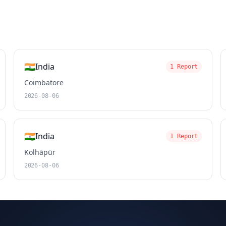
🇮🇳
India
1 Report
Coimbatore
2026-08-06
🇮🇳
India
1 Report
Kolhāpūr
2026-08-06