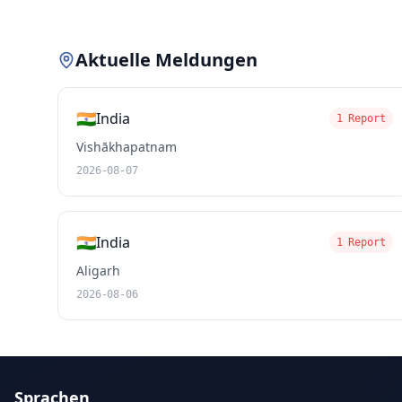
Aktuelle Meldungen
🇮🇳
India
1 Report
Vishākhapatnam
2026-08-07
🇮🇳
India
1 Report
Aligarh
2026-08-06
Sprachen