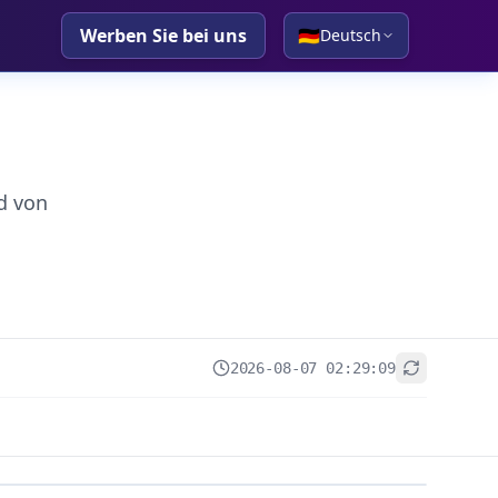
Werben Sie bei uns
🇩🇪
Deutsch
d von
2026-08-07 02:29:09
+
−
Leaflet
|
© OpenStreetMap contributors