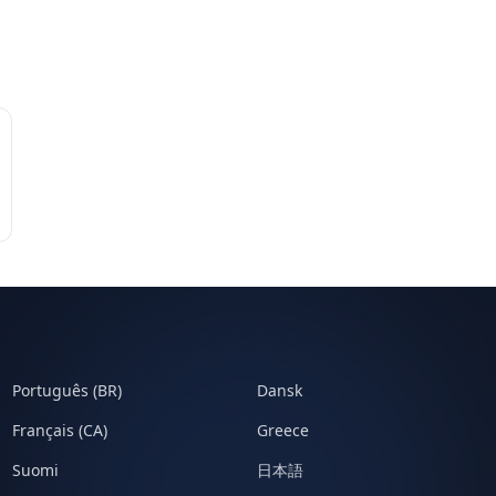
Português (BR)
Dansk
Français (CA)
Greece
Suomi
日本語