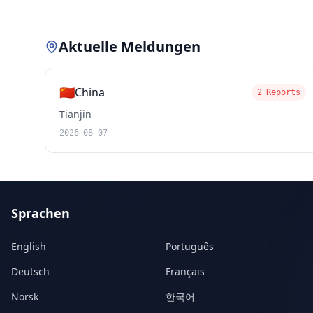
Aktuelle Meldungen
🇨🇳
China
2 Reports
Tianjin
2026-08-07
Sprachen
English
Português
Deutsch
Français
Norsk
한국어