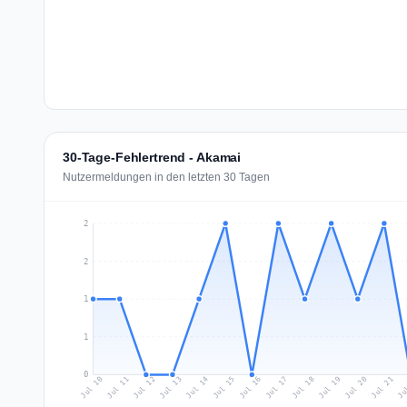
30-Tage-Fehlertrend - Akamai
Nutzermeldungen in den letzten 30 Tagen
2
2
1
1
0
Jul 19
Ju
Jul 12
Jul 15
Jul 18
Jul 21
Jul 11
Jul 14
Jul 17
Jul 20
Jul 10
Jul 13
Jul 16