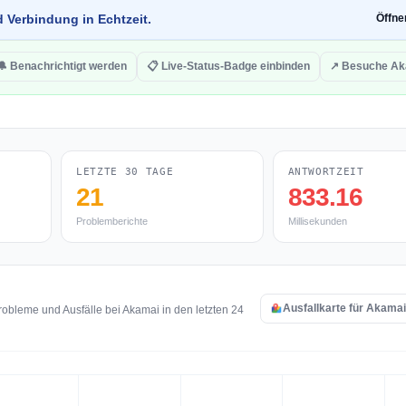
d Verbindung in Echtzeit.
Öffn
🔔 Benachrichtigt werden
📋 Live-Status-Badge einbinden
↗ Besuche Ak
LETZTE 30 TAGE
ANTWORTZEIT
21
833.16
Problemberichte
Millisekunden
Ausfallkarte für Akama
obleme und Ausfälle bei Akamai in den letzten 24