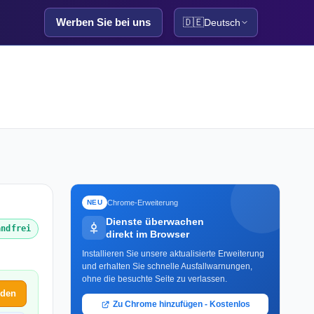
Werben Sie bei uns
🇩🇪
Deutsch
Chrome-Erweiterung
NEU
Dienste überwachen
andfrei
direkt im Browser
Installieren Sie unsere aktualisierte Erweiterung
und erhalten Sie schnelle Ausfallwarnungen,
ohne die besuchte Seite zu verlassen.
lden
Zu Chrome hinzufügen - Kostenlos