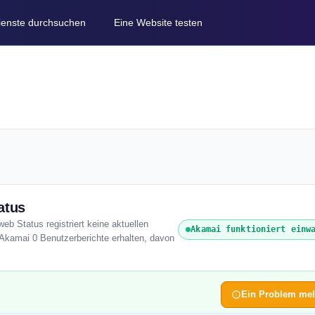
Dienste durchsuchen
Eine Website testen
atus
eb Status registriert keine aktuellen
Akamai funktioniert einw
 Akamai 0 Benutzerberichte erhalten, davon
Ein Problem me