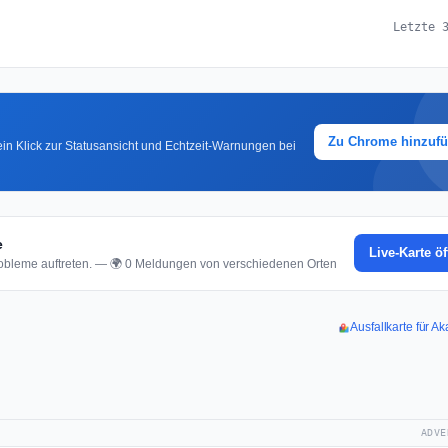
Letzte 
Zu Chrome hinzuf
in Klick zur Statusansicht und Echtzeit-Warnungen bei
e
Live-Karte ö
bleme auftreten. — 🌍 0 Meldungen von verschiedenen Orten
Ausfallkarte für 
ADVE