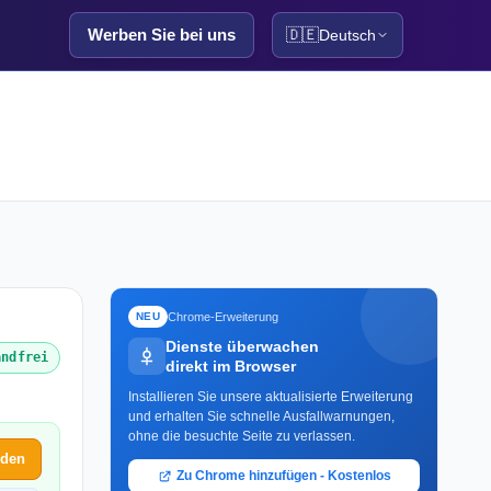
Werben Sie bei uns
🇩🇪
Deutsch
Chrome-Erweiterung
NEU
Dienste überwachen
andfrei
direkt im Browser
Installieren Sie unsere aktualisierte Erweiterung
und erhalten Sie schnelle Ausfallwarnungen,
ohne die besuchte Seite zu verlassen.
lden
Zu Chrome hinzufügen - Kostenlos