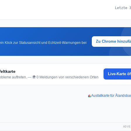
Letzte 
Zu Chrome hinzuf
in Klick zur Statusansicht und Echtzeit-Warnungen bei
eltkarte
Live-Karte ö
bleme auftreten. — 🌍 0 Meldungen von verschiedenen Orten
Ausfallkarte für Ålandsb
ADVE