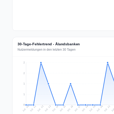
30-Tage-Fehlertrend - Ålandsbanken
Nutzermeldungen in den letzten 30 Tagen
2
2
1
1
0
Jul 19
Ju
Jul 12
Jul 15
Jul 18
Jul 21
Jul 11
Jul 14
Jul 17
Jul 20
Jul 10
Jul 13
Jul 16