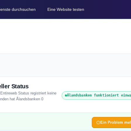
Dienste durchsuchen
Eine Website testen
ller Status
Entireweb Status registriert keine
Ålandsbanken funktioniert einw
tunden hat Ålandsbanken 0
Ein Problem me