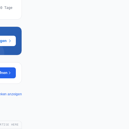
30 Tage
ügen
ffnen
anken anzeigen
RTISE HERE