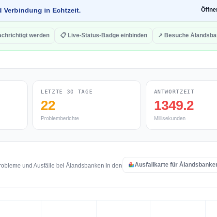
d Verbindung in Echtzeit.
Öffn
chrichtigt werden
📋 Live-Status-Badge einbinden
↗ Besuche Ålandsba
LETZTE 30 TAGE
ANTWORTZEIT
22
1349.2
Problemberichte
Millisekunden
n
Ausfallkarte für Ålandsbanke
robleme und Ausfälle bei Ålandsbanken in den