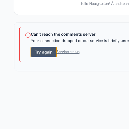
Tolle Neuigkeiten! Ålandsban
Can't reach the comments server
Your connection dropped or our service is briefly unre
Try again
Service status