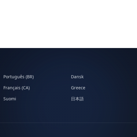
Português (BR)
Dansk
Français (CA)
Greece
Suomi
日本語