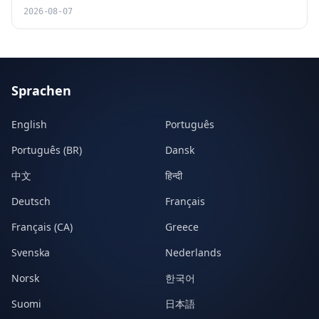
2026-08-07
Sprachen
English
Português
Português (BR)
Dansk
中文
हिन्दी
Deutsch
Français
Français (CA)
Greece
Svenska
Nederlands
Norsk
한국어
Suomi
日本語