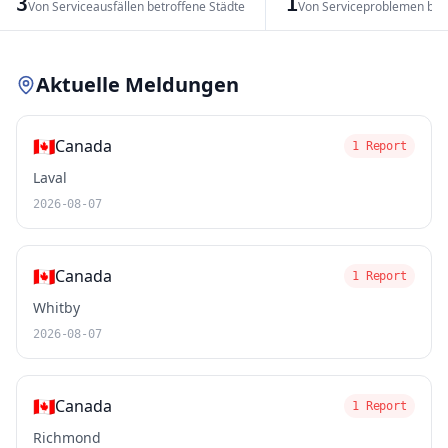
3
1
Von Serviceausfällen betroffene Städte
Von Serviceproblemen bet
Leaflet
|
© OpenStreetMap contributors
Aktuelle Meldungen
🇨🇦
Canada
1 Report
Laval
2026-08-07
🇨🇦
Canada
1 Report
Whitby
2026-08-07
🇨🇦
Canada
1 Report
Richmond