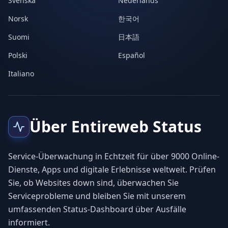
Svenska
Nederlands
Norsk
한국어
Suomi
日本語
Polski
Español
Italiano
Über Entireweb Status
Service-Überwachung in Echtzeit für über 9000 Online-
Dienste, Apps und digitale Erlebnisse weltweit. Prüfen
Sie, ob Websites down sind, überwachen Sie
Serviceprobleme und bleiben Sie mit unserem
umfassenden Status-Dashboard über Ausfälle
informiert.