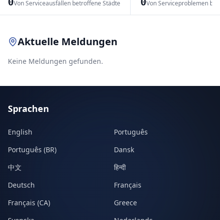
0
0
Von Serviceausfällen betroffene Städte
Von Serviceproblemen bet
Leaflet
|
© OpenStreetMap contributors
Aktuelle Meldungen
Keine Meldungen gefunden.
Sprachen
English
Português
Português (BR)
Dansk
中文
हिन्दी
Deutsch
Français
Français (CA)
Greece