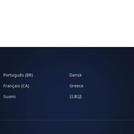
Português (BR)
Dansk
Français (CA)
Greece
Suomi
日本語