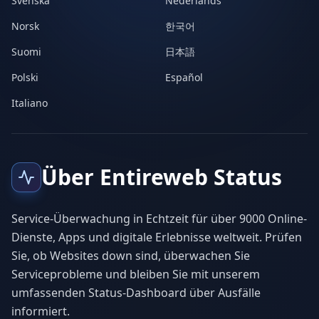
Svenska
Nederlands
Norsk
한국어
Suomi
日本語
Polski
Español
Italiano
Über Entireweb Status
Service-Überwachung in Echtzeit für über 9000 Online-
Dienste, Apps und digitale Erlebnisse weltweit. Prüfen
Sie, ob Websites down sind, überwachen Sie
Serviceprobleme und bleiben Sie mit unserem
umfassenden Status-Dashboard über Ausfälle
informiert.