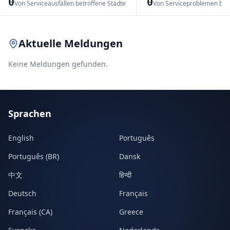
0
0
Von Serviceausfällen betroffene Städte
Von Serviceproblemen bet
Leaflet
|
© OpenStreetMap contributors
Aktuelle Meldungen
Keine Meldungen gefunden.
Sprachen
English
Português
Português (BR)
Dansk
中文
हिन्दी
Deutsch
Français
Français (CA)
Greece