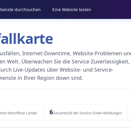
 Dienste durchsuchen
Eine Website testen
fallkarte
eausfällen, Internet-Downtime, Website-Problemen un
 Welt. Überwachen Sie die Service-Zuverlässigkeit,
durch Live-Updates über Website- und Service-
ienste in Ihrer Region down sind.
6
emen betroffene Länder
Gesamtzahl der Service-Down-Meldungen