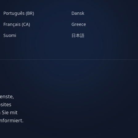
Português (BR)
Dansk
Français (CA)
Greece
Suomi
日本語
enste,
sites
 Sie mit
nformiert.