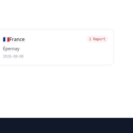
🇫🇷
France
1 Report
Épernay
2026-08-08