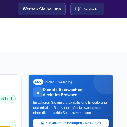
Werben Sie bei uns
🇩🇪
Deutsch
Chrome-Erweiterung
NEU
Dienste überwachen
direkt im Browser
andfrei
Installieren Sie unsere aktualisierte Erweiterung
und erhalten Sie schnelle Ausfallwarnungen,
ohne die besuchte Seite zu verlassen.
Zu Chrome hinzufügen - Kostenlos