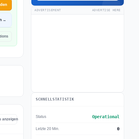
lden
ADVERTISEMENT
ADVERTISE HERE
en →
tions
SCHNELLSTATISTIK
Operational
Status
s anzeigen
0
Letzte 20 Min.