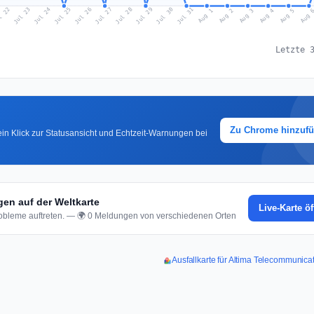
l 22
Jul 25
Jul 28
Jul 31
Jul 24
Jul 27
Jul 30
Jul 23
Jul 26
Jul 29
Aug 1
Aug 4
Aug 3
Aug 
Aug 2
Aug 5
Letzte 
Zu Chrome hinzuf
in Klick zur Statusansicht und Echtzeit-Warnungen bei
en auf der Weltkarte
Live-Karte ö
bleme auftreten. — 🌍 0 Meldungen von verschiedenen Orten
Ausfallkarte für Altima Telecommunica