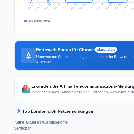
0
Jul 19
Ju
Jul 12
Jul 15
Jul 18
Jul 21
Jul 11
Jul 14
Jul 17
Jul 20
Jul 10
Jul 13
Jul 16
Fehlerberichte
Entireweb Status für Chrome
Aktualisiert
Überwachen Sie Ihre Lieblingsdienste direkt im Browser — e
Ausfällen.
Erkunden Sie Altima Telecommunications-Meldung
Meldungen nach Ländern anzeigen und sehen, wo weltweit Pro
Top-Länder nach Nutzermeldungen
Keine aktuellen Ausfallberichte
verfügbar.