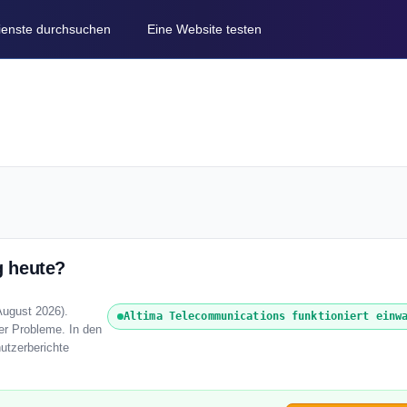
Dienste durchsuchen
Eine Website testen
g heute?
August 2026).
Altima Telecommunications funktioniert einw
der Probleme. In den
utzerberichte