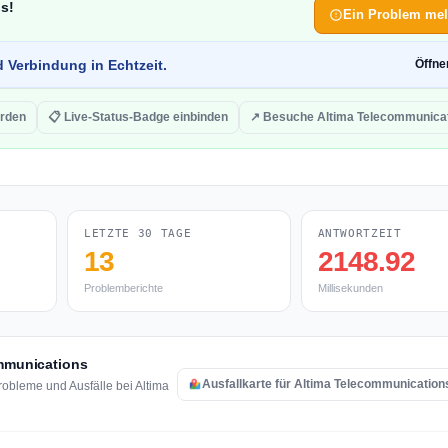
os!
Ein Problem me
d Verbindung in Echtzeit.
Öffn
erden
📋 Live-Status-Badge einbinden
↗ Besuche Altima Telecommunica
LETZTE 30 TAGE
ANTWORTZEIT
13
2148.92
Problemberichte
Millisekunden
ommunications
Ausfallkarte für Altima Telecommunication
obleme und Ausfälle bei Altima