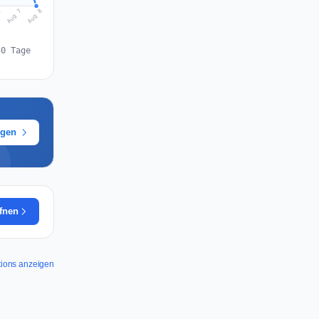
Aug 8
Aug 7
6
30 Tage
ügen
ffnen
tions anzeigen