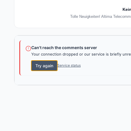
Kein
Tolle Neuigkeiten! Altima Telecommu
Can't reach the comments server
Your connection dropped or our service is briefly unre
Try again
Service status