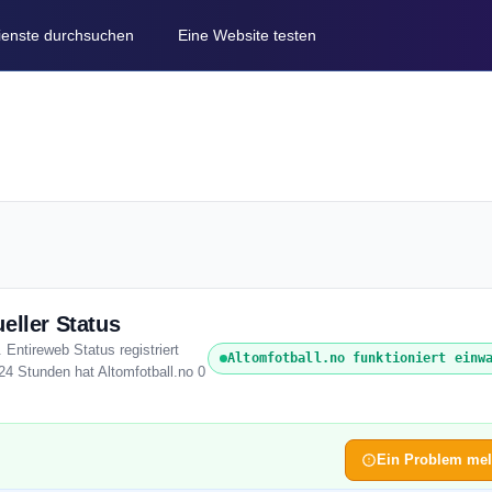
Dienste durchsuchen
Eine Website testen
eller Status
 Entireweb Status registriert
Altomfotball.no funktioniert einw
24 Stunden hat Altomfotball.no 0
Ein Problem me