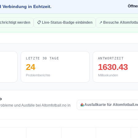
d Verbindung in Echtzeit.
Öffn
chrichtigt werden
📋 Live-Status-Badge einbinden
↗ Besuche Altomfotba
LETZTE 30 TAGE
ANTWORTZEIT
24
1630.43
Problemberichte
Millisekunden
o
Ausfallkarte für Altomfotball.
bleme und Ausfälle bei Altomfotball.no in