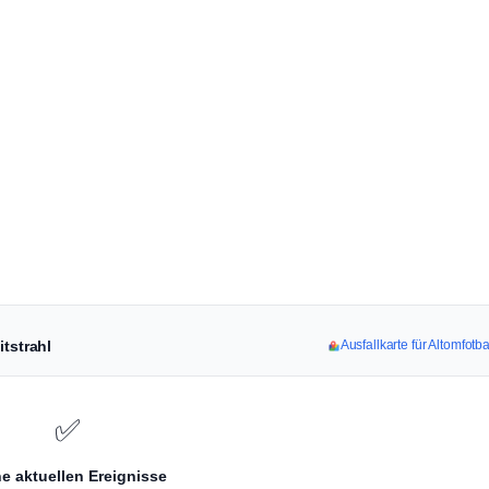
itstrahl
Ausfallkarte für Altomfotb
✅
e aktuellen Ereignisse