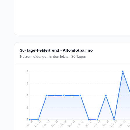
30-Tage-Fehlertrend - Altomfotball.no
Nutzermeldungen in den letzten 30 Tagen
2
2
1
1
0
Jul 19
Ju
Jul 12
Jul 15
Jul 18
Jul 21
Jul 11
Jul 14
Jul 17
Jul 20
Jul 10
Jul 13
Jul 16