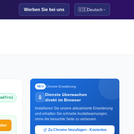
Werben Sie bei uns
🇩🇪
Deutsch
Chrome-Erweiterung
NEU
Dienste überwachen
andfrei
direkt im Browser
Installieren Sie unsere aktualisierte Erweiterung
und erhalten Sie schnelle Ausfallwarnungen,
ohne die besuchte Seite zu verlassen.
lden
Zu Chrome hinzufügen - Kostenlos