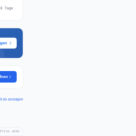
30 Tage
ügen
ffnen
all.no anzeigen
RTISE HERE