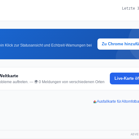
Letzte 
Zu Chrome hinzuf
in Klick zur Statusansicht und Echtzeit-Warnungen bei
Weltkarte
Live-Karte ö
bleme auftreten. — 🌍 0 Meldungen von verschiedenen Orten
Ausfallkarte für Altomfotb
ADVE