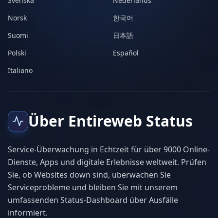
Svenska
Nederlands
Norsk
한국어
Suomi
日本語
Polski
Español
Italiano
Über Entireweb Status
Service-Überwachung in Echtzeit für über 9000 Online-
Dienste, Apps und digitale Erlebnisse weltweit. Prüfen
Sie, ob Websites down sind, überwachen Sie
Serviceprobleme und bleiben Sie mit unserem
umfassenden Status-Dashboard über Ausfälle
informiert.