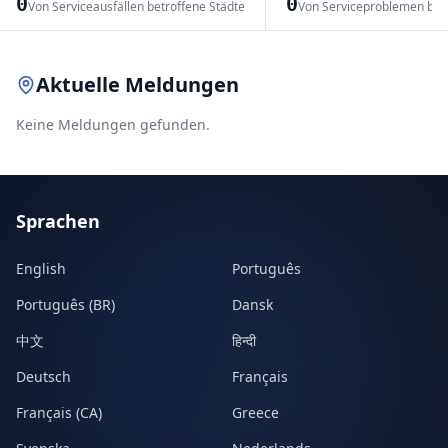
0
0
Von Serviceausfällen betroffene Städte
Von Serviceproblemen bet
Leaflet
|
© OpenStreetMap contributors
Aktuelle Meldungen
Keine Meldungen gefunden.
Sprachen
English
Português
Português (BR)
Dansk
中文
हिन्दी
Deutsch
Français
Français (CA)
Greece